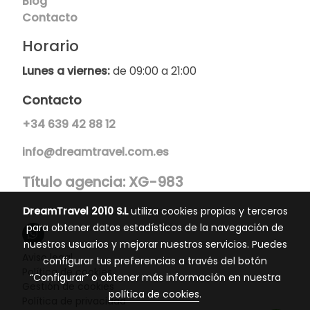
Blog
Contacto
Horario
Lunes a viernes:
de 09:00 a 21:00
Contacto
+34
639 42 88 12
info@dreamtravel.com.es
Título agencia: XG-983
DreamTravel 2010 S.L
utiliza cookies propias y terceros
para obtener datos estadísticos de la navegación de
nuestros usuarios y mejorar nuestros servicios. Puedes
Aviso legal
configurar tus preferencias a través del botón
Política de cookies
“Configurar” o obtener más información en nuestra
Gestión de cookies
política de cookies
.
Política de privacidad