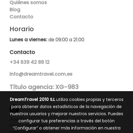
Quiénes somos
Blog
Contacto
Horario
Lunes a viernes:
de 09:00 a 21:00
Contacto
+34
639 42 88 12
info@dreamtravel.com.es
Título agencia: XG-983
DreamTravel 2010 S.L
utiliza cookies propias y terceros
para obtener datos estadísticos de la navegación de
nuestros usuarios y mejorar nuestros servicios. Puedes
Aviso legal
configurar tus preferencias a través del botón
Política de cookies
“Configurar” o obtener más información en nuestra
Gestión de cookies